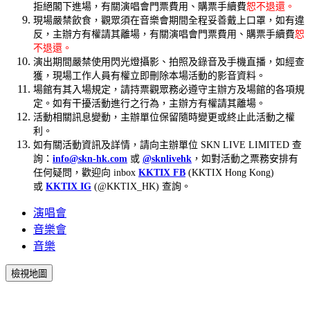
拒絕閣下進場，有關演唱會門票費用、購票手續費
恕不退還。
現場嚴禁飲食，觀眾須在音樂會期間全程妥善戴上口罩，如有違
反，主辦方有權請其離場，有關演唱會門票費用、購票手續費
恕
不退還。
演出期間嚴禁使用閃光燈攝影、拍照及錄音及手機直播，如經查
獲，現場工作人員有權立即刪除本場活動的影音資料。
場館有其入場規定，請持票觀眾務必遵守主辦方及場館的各項規
定。如有干擾活動進行之行為，主辦方有權請其離場。
活動相關訊息變動，主辦單位保留隨時變更或終止此活動之權
利。
如有關活動資訊及詳情，請向主辦單位 SKN LIVE LIMITED 查
詢：
info@skn-hk.com
或
@sknlivehk
，如對活動之票務安排有
任何疑問，歡迎向 inbox
KKTIX FB
(KKTIX Hong Kong)
或
KKTIX IG
(@KKTIX_HK) 查詢。
演唱會
音樂會
音樂
檢視地圖