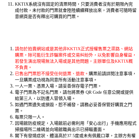
KKTIX系統沒有固定的清票時間，只要消費者沒有於期限內完
成付款，未付款的門票就會陸陸續續釋放出來，消費者可隨時留
意網頁是否有釋出可購買的門票。
請勿於拍賣網站或是其他非KKTIX正式授權售票之渠路、網站
購票，除可能衍生詐騙案件或交易糾紛外，以免影響自身權益，
若發生演出現場無法入場或是其他問題，主辦單位及KKTIX概
不負責。
已售出門票恕不接受任何退票、退款。
購票前請詳閱注意事項，
一旦購票成功視為同意所有活動注意事項。
一人一票、憑票入場，請妥善保存電子門票。
電子門票為不記名門票，請勿將票券 QR Code 任意公開或提供
給第三人，以防遭人冒領入場。
如遇門票遺失或損毀，恕不補發，請務必妥善保管好購買之門
票。
每票只限一人。
因場館防疫規定，入場館前必需利用「安心出行」手機應用程式
掃描場所二維碼並向場館職員出示已掃瞄畫面。
閣下有發燒症狀、體溫高於37.5度或未有佩戴口罩，主辦方有權