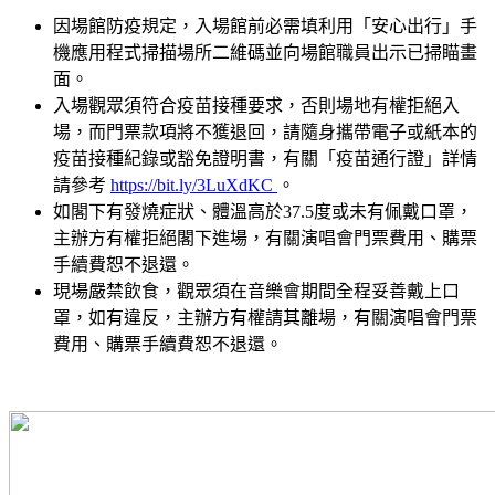
因場館防疫規定，入場館前必需填利用「安心出行」手
機應用程式掃描場所二維碼並向場館職員出示已掃瞄畫
面。
入場觀眾須符合疫苗接種要求，否則場地有權拒絕入
場，而門票款項將不獲退回，請隨身攜帶電子或紙本的
疫苗接種紀錄或豁免證明書，有關「疫苗通行證」詳情
請參考
https://bit.ly/3LuXdKC
。
如閣下有發燒症狀、體溫高於37.5度或未有佩戴口罩，
主辦方有權拒絕閣下進場，有關演唱會門票費用、購票
手續費恕不退還。
現場嚴禁飲食，觀眾須在音樂會期間全程妥善戴上口
罩，如有違反，主辦方有權請其離場，有關演唱會門票
費用、購票手續費恕不退還。