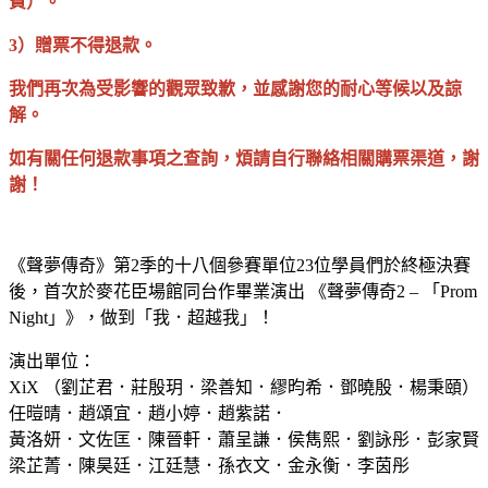
費）。
3）贈票不得退款。
我們再次為受影響的觀眾致歉，並感謝您的耐心等候以及諒
解。
如有關任何退款事項之查詢，煩請自行聯絡相關購票渠道，謝
謝！
《聲夢傳奇》第2季的十八個參賽單位23位學員們於終極決賽
後，首次於麥花臣場館同台作畢業演出 《聲夢傳奇2 – 「Prom
Night」》，做到「我．超越我」！
演出單位：
XiX （劉芷君．莊殷玥．梁善知．繆昀希．鄧曉殷．楊秉頤）
任暟晴．趙頌宜．趙小婷．趙紫諾．
黃洛妍．文佐匡．陳晉軒．蕭呈謙．侯雋熙．劉詠彤．彭家賢
梁芷菁．陳昊廷．江廷慧．孫衣文．金永衡．李茵彤