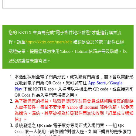
您的 KKTIX 會員需完成"電子郵件地址驗證"才能進行購票流
程，請至
https://kktix.com/users/edit
確認是否您的電子郵件已經
認證完畢。提醒您請勿使用Yahoo、Hotmail信箱註冊及驗證，以
避免驗證信未能寄達。
本活動採用全電子門票形式，成功購買門票後﹐閣下會以電郵形
式收到電子門票 QR Code，您可以前往
App Store
／
Google
Play
下載 KKTIX app，入場時以手機出示 QR code，或直接列印
QR Code 作為入場門票掃描之用。
為了確保您的權益，強烈建議您在註冊會員或結帳時填寫的聯絡
人電子郵件，盡量不要使用 Yahoo 或 Hotmail 郵件信箱，以免因
為擋信、漏信，甚至被視為垃圾郵件而無法收到『訂單成立通知
信』。
系統發送之 QR code 電子票券等同正式入場門票，一組 QR
Code 限一人使用，請依劃位對號入座。如閣下購買的是多張門